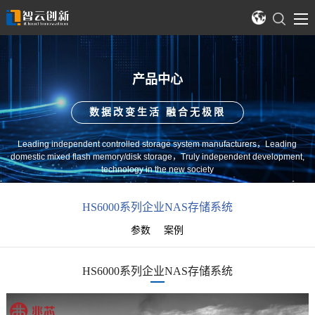
产品中心
数据改变生活 融合无极限
Leading independent controlled storage system manufacturers，Leading
domestic mixed flash memory/disk storage，Truly independent development,
technology in the new society
HS6000系列企业NAS存储系统
参数
案例
HS6000系列企业NAS存储系统