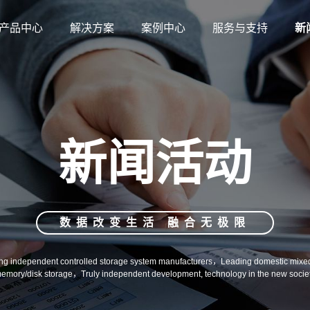
产品中心
解决方案
案例中心
服务与支持
新
勘探外业整体NAS存储解决方案
国产NAS案例
常见问题
公
GPU服务器
8卡GPU服务器
教育行业NAS存储解决方案
信创NAS案例
资料下载
项
飞腾芯片存储
影视后期制作NAS数据存储方案
双控NAS案例
服务支持
行
海光芯片存储
新闻活动
兆芯芯片存储
Intel芯片存储
数据改变生活 融合无极限
NVME全闪存储
ng independent controlled storage system manufacturers，Leading domestic mixed
emory/disk storage，Truly independent development, technology in the new socie