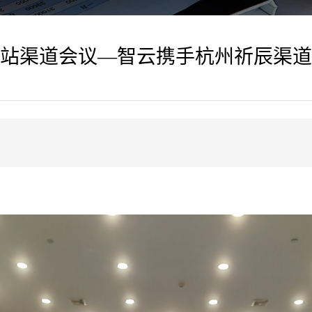
站渠道会议—智云携手杭州祈辰渠道