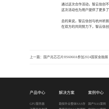
通过这次合作活动，智云信创不
这次活动也为用户提供了更多了
总的来说，智云信创与杭州祈辰
在双方的共同努力下，智云信创
上一篇：国产兆芯芯片HS6060A参加2024国家金融展
产品中心
解决方案
案例中心
GPU服务器
勘探外业整体NAS存
国产NAS案例